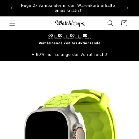
Skip to
Füge 2x Armbänder in den Warenkorb erhalte
content
eines Gratis!
Cart
00
00
00
00
|
|
|
TAGE
STUNDEN
MINUTEN
SEKUNDEN
Verbleibende Zeit bis Aktionsende
+ 80% nur solange der Vorrat reicht!