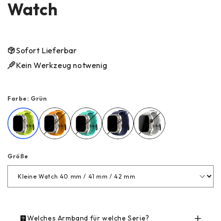
Watch
Sofort Lieferbar
Kein Werkzeug notwenig
Farbe:
Grün
Grün
Orange
Hellblau
Dunkelblau
Weiß
Größe
Welches Armband für welche Serie?