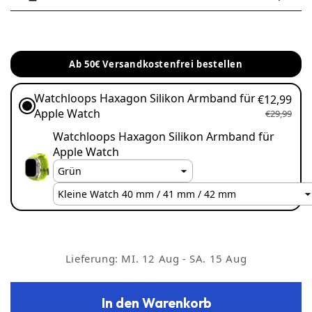
Modell
Gehäusegrößen
Ab 50€ Versandkostenfrei bestellen
Apple Watch Series 9 /
41 mm / 45 mm
8 / 7
Watchloops Haxagon Silikon Armband für
€12,99
Apple Watch
€29,99
Apple Watch Ultra 3 /
Watchloops Haxagon Silikon Armband für
49 mm
2 / 1
Apple Watch
Apple Watch SE /
40 mm / 44 mm
Series 7 / 6 / 5 / 4
Apple Watch Series 10
42 mm / 46 mm
Lieferung:
MI. 12 Aug - SA. 15 Aug
In den Warenkorb