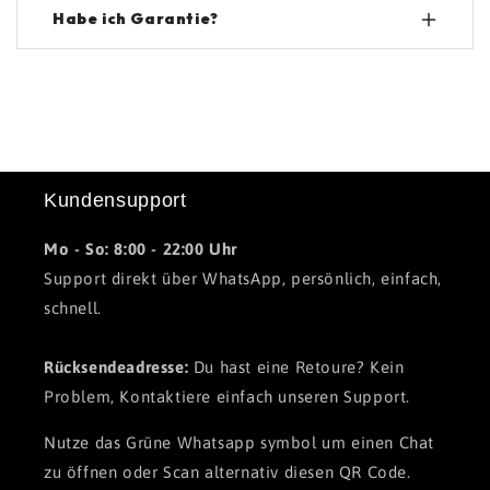
Ja, es besteht aus hypoallergenem Material und ist
Habe ich Garantie?
daher auch für empfindliche Haut bestens
geeignet.
Ja, wir geben dir eine lebenslange Garantie auf das
Armband. Sollte es jemals Probleme geben,
ersetzen wir es kostenlos – ein Armbandleben lang.
Kundensupport
Mo - So: 8:00 - 22:00 Uhr
Support direkt über WhatsApp, persönlich, einfach,
schnell.
Rücksendeadresse:
Du hast eine Retoure? Kein
Problem, Kontaktiere einfach unseren Support.
Nutze das Grüne Whatsapp symbol um einen Chat
zu öffnen oder Scan alternativ diesen QR Code.