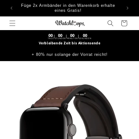
Skip to
Füge 2x Armbänder in den Warenkorb erhalte
content
eines Gratis!
Cart
00
00
00
00
|
|
|
TAGE
STUNDEN
MINUTEN
SEKUNDEN
Verbleibende Zeit bis Aktionsende
+ 80% nur solange der Vorrat reicht!