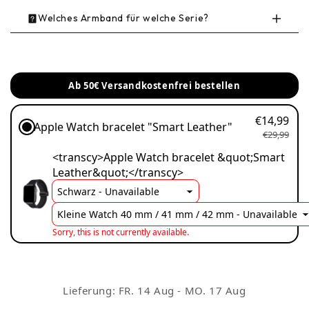
Welches Armband für welche Serie?
Modell
Gehäusegrößen
Ab 50€ Versandkostenfrei bestellen
Apple Watch Series 9 /
41 mm / 45 mm
8 / 7
€14,99
Apple Watch bracelet "Smart Leather"
€29,99
Apple Watch Ultra 3 /
<transcy>Apple Watch bracelet &quot;Smart
49 mm
2 / 1
Leather&quot;</transcy>
Apple Watch SE /
40 mm / 44 mm
Series 7 / 6 / 5 / 4
Sorry, this is not currently available.
Apple Watch Series 10
42 mm / 46 mm
Lieferung:
FR. 14 Aug - MO. 17 Aug