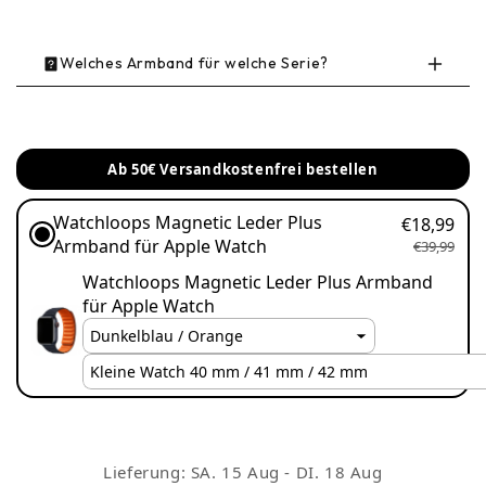
Welches Armband für welche Serie?
Modell
Gehäusegrößen
Ab 50€ Versandkostenfrei bestellen
Apple Watch Series 9 /
41 mm / 45 mm
8 / 7
Watchloops Magnetic Leder Plus
€18,99
Armband für Apple Watch
€39,99
Apple Watch Ultra 3 /
Watchloops Magnetic Leder Plus Armband
49 mm
2 / 1
für Apple Watch
Apple Watch SE /
40 mm / 44 mm
Series 7 / 6 / 5 / 4
Apple Watch Series 10
42 mm / 46 mm
Lieferung:
SA. 15 Aug - DI. 18 Aug