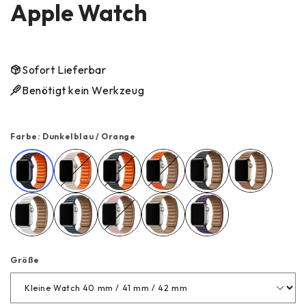
Apple Watch
Sofort Lieferbar
Benötigt kein Werkzeug
Farbe:
Dunkelblau / Orange
Dunkelblau / Orange
Beige / Orange
Schwarz / Orange
Orange
Schwarz
Braun
Weiß
Dunkelblau
Pink
Beige
Lila
Größe