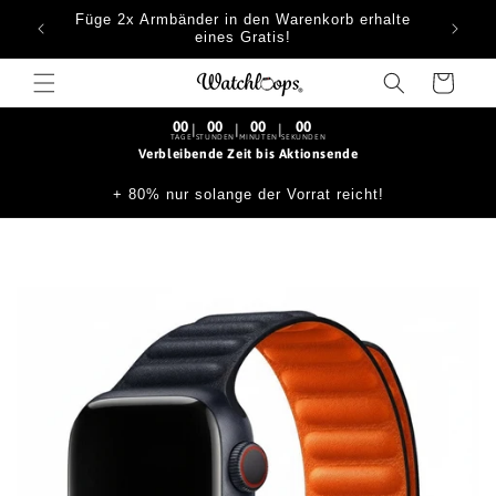
Direkt
Füge 2x Armbänder in den Warenkorb erhalte
zum
eines Gratis!
Inhalt
Warenkorb
00
00
00
00
|
|
|
TAGE
STUNDEN
MINUTEN
SEKUNDEN
Verbleibende Zeit bis Aktionsende
+ 80% nur solange der Vorrat reicht!