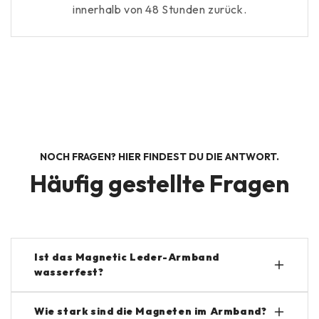
innerhalb von 48 Stunden zurück.
NOCH FRAGEN? HIER FINDEST DU DIE ANTWORT.
Häufig gestellte Fragen
Ist das Magnetic Leder-Armband
wasserfest?
Ja, das Armband ist wasser- und schweißfest,
Wie stark sind die Magneten im Armband?