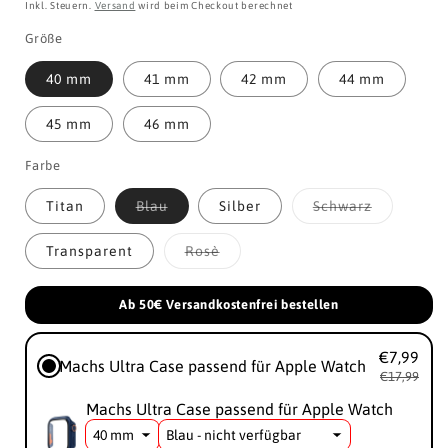
Preis
Inkl. Steuern.
Versand
wird beim Checkout berechnet
Größe
40 mm
41 mm
42 mm
44 mm
45 mm
46 mm
Farbe
Variante
Variante
Titan
Blau
Silber
Schwarz
ausverkauft
ausverkau
oder
oder
nicht
nicht
Variante
Transparent
Rosè
verfügbar
verfügbar
ausverkauft
oder
nicht
Ab 50€ Versandkostenfrei bestellen
verfügbar
€7,99
Machs Ultra Case passend für Apple Watch
€17,99
Machs Ultra Case passend für Apple Watch