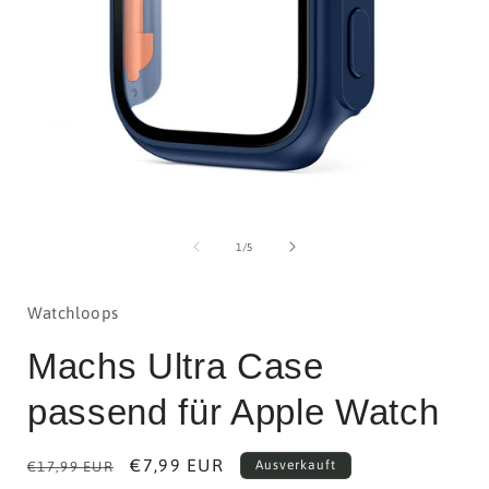
Medien
1
in
i
von
1
/
5
Modal
öffnen
ö
Watchloops
Machs Ultra Case
passend für Apple Watch
Normaler
Verkaufspreis
€7,99 EUR
Ausverkauft
€17,99 EUR