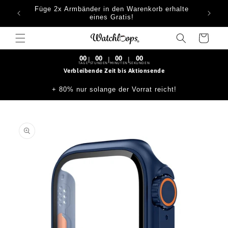
Direkt
Füge 2x Armbänder in den Warenkorb erhalte
zum
eines Gratis!
Inhalt
Warenkorb
00
00
00
00
|
|
|
TAGE
STUNDEN
MINUTEN
SEKUNDEN
Verbleibende Zeit bis Aktionsende
+ 80% nur solange der Vorrat reicht!
oduktinformationen
ringen