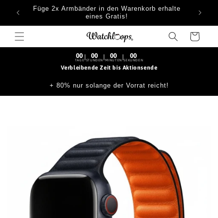
Direkt
Füge 2x Armbänder in den Warenkorb erhalte
zum
eines Gratis!
Inhalt
Warenkorb
00
00
00
00
|
|
|
TAGE
STUNDEN
MINUTEN
SEKUNDEN
Verbleibende Zeit bis Aktionsende
+ 80% nur solange der Vorrat reicht!