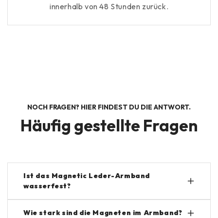
innerhalb von 48 Stunden zurück.
NOCH FRAGEN? HIER FINDEST DU DIE ANTWORT.
Häufig gestellte Fragen
Ist das Magnetic Leder-Armband
wasserfest?
Ja, das Armband ist wasser- und schweißfest,
Wie stark sind die Magneten im Armband?