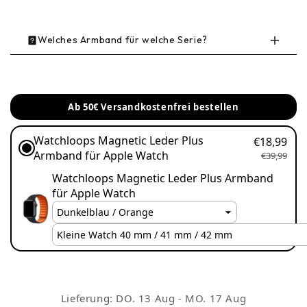
Welches Armband für welche Serie?
Modell
Gehäusegrößen
Ab 50€ Versandkostenfrei bestellen
Apple Watch Series 9 /
41 mm / 45 mm
8 / 7
Watchloops Magnetic Leder Plus
€18,99
Armband für Apple Watch
€39,99
Apple Watch Ultra 3 /
Watchloops Magnetic Leder Plus Armband
49 mm
2 / 1
für Apple Watch
Apple Watch SE /
40 mm / 44 mm
Series 7 / 6 / 5 / 4
Apple Watch Series 10
42 mm / 46 mm
Lieferung:
DO. 13 Aug - MO. 17 Aug