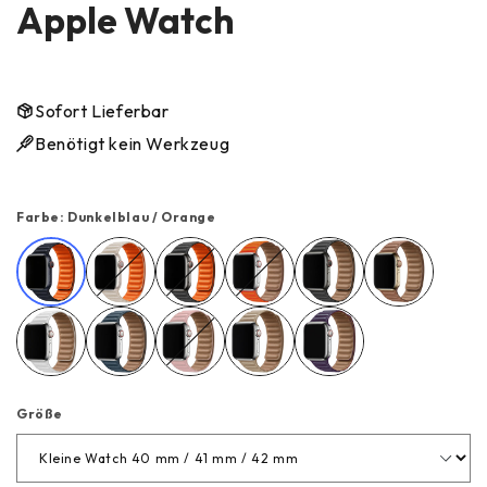
Apple Watch
Sofort Lieferbar
Benötigt kein Werkzeug
Farbe:
Dunkelblau / Orange
Dunkelblau / Orange
Beige / Orange
Schwarz / Orange
Orange
Schwarz
Braun
Weiß
Dunkelblau
Pink
Beige
Lila
Größe